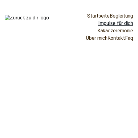
Startseite
Begleitung
Impulse für dich
Kakaozeremonie
Über mich
Kontakt
Faq
Worte, 
die dich 